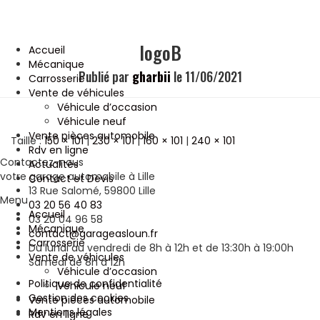
logoB
Accueil
Mécanique
Publié par
gharbii
le
11/06/2021
Carrosserie
Vente de véhicules
Véhicule d’occasion
Véhicule neuf
Vente pièces automobile
Taille :
150 × 101
|
230 × 101
|
160 × 101
|
240 × 101
Rdv en ligne
Contactez-nous
Actualités
votre garage automobile à Lille
Contact et Devis
13 Rue Salomé, 59800 Lille
Menu
03 20 56 40 83
Accueil
03 20 04 96 58
Mécanique
contact@garageasloun.fr
Carrosserie
Du lundi au vendredi de 8h à 12h et de 13:30h à 19:00h
Vente de véhicules
Samedi de 8h à 12h
Véhicule d’occasion
Politique de confidentialité
Véhicule neuf
Gestion des cookies
Vente pièces automobile
Mentions légales
Rdv en ligne