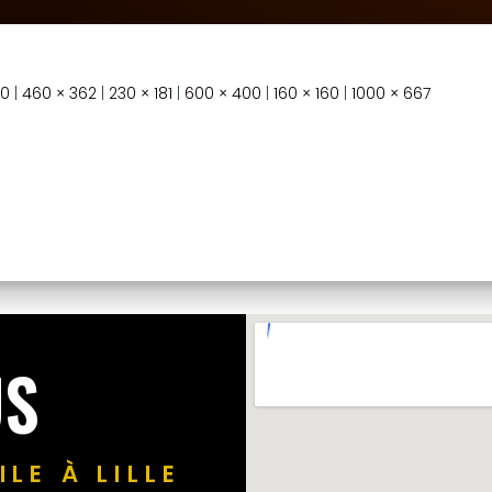
40
|
460 × 362
|
230 × 181
|
600 × 400
|
160 × 160
|
1000 × 667
US
LE À LILLE