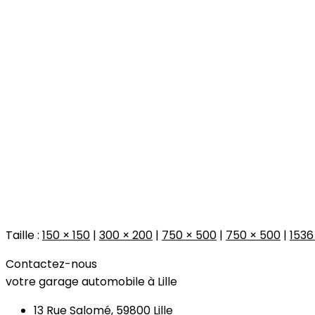
Taille :
150 × 150
|
300 × 200
|
750 × 500
|
750 × 500
|
1536
Contactez-nous
votre garage automobile à Lille
13 Rue Salomé, 59800 Lille